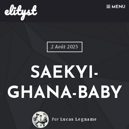
elityst
Skip to content
MENU
2 Août 2025
SAEKYI-
GHANA-BABY
Par
Lucas Legname