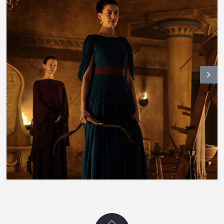
N
ex
t