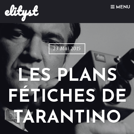
elityst
Skip to content
MENU
23 Mai 2015
LES PLANS
FÉTICHES DE
TARANTINO