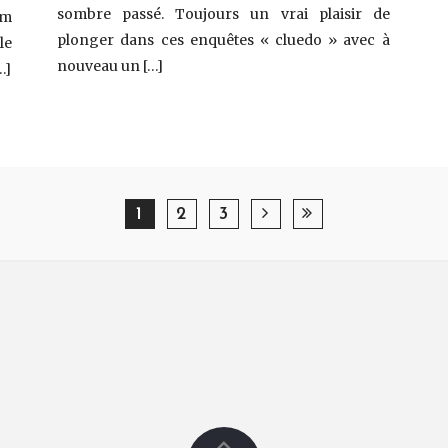
sombre passé. Toujours un vrai plaisir de
lm
plonger dans ces enquêtes « cluedo » avec à
le
nouveau un […]
…]
1
2
3