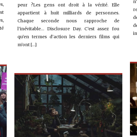
n
s,
peur ?Les gens ont droit à la vérité. Elle
r
st
appartient à huit milliards de personnes.
d
s,
Chaque seconde nous rapproche de
d
té
l’inévitable… Disclosure Day. C’est assez fou
i
qu’en termes d’action les derniers films qui
m’ont […]