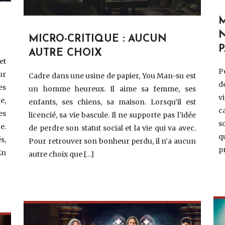
MICRO-CRITIQUE : AUCUN
P
AUTRE CHOIX
et
P
ur
Cadre dans une usine de papier, You Man-su est
d
es
un homme heureux. Il aime sa femme, ses
v
e,
enfants, ses chiens, sa maison. Lorsqu’il est
c
es
licencié, sa vie bascule. Il ne supporte pas l’idée
s
e.
de perdre son statut social et la vie qui va avec.
q
s,
Pour retrouver son bonheur perdu, il n’a aucun
p
En
autre choix que […]