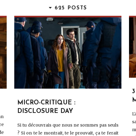
625 POSTS
3
MICRO-CRITIQUE :
DISCLOSURE DAY
L
an
s
re
Si tu découvrais que nous ne sommes pas seuls
m
de
? Si on te le montrait, te le prouvait, ça te ferait