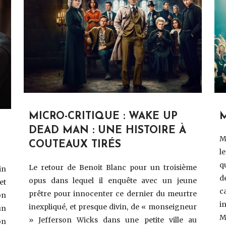
MICRO-CRITIQUE : WAKE UP
DEAD MAN : UNE HISTOIRE À
M
COUTEAUX TIRÉS
l
q
Le retour de Benoit Blanc pour un troisième
in
d
opus dans lequel il enquête avec un jeune
et
c
prêtre pour innocenter ce dernier du meurtre
on
i
inexpliqué, et presque divin, de « monseigneur
un
M
» Jefferson Wicks dans une petite ville au
on