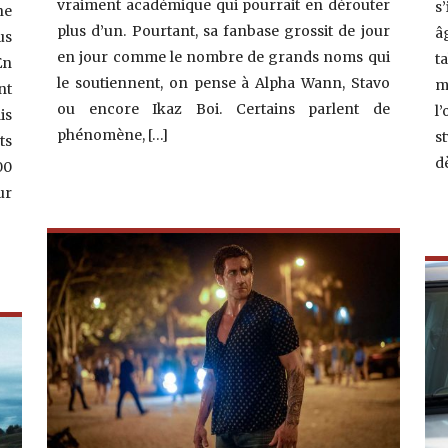
vraiment académique qui pourrait en dérouter
s
ne
plus d’un. Pourtant, sa fanbase grossit de jour
â
us
en jour comme le nombre de grands noms qui
t
En
le soutiennent, on pense à Alpha Wann, Stavo
m
nt
ou encore Ikaz Boi. Certains parlent de
l
is
phénomène, […]
s
ts
d
00
ur