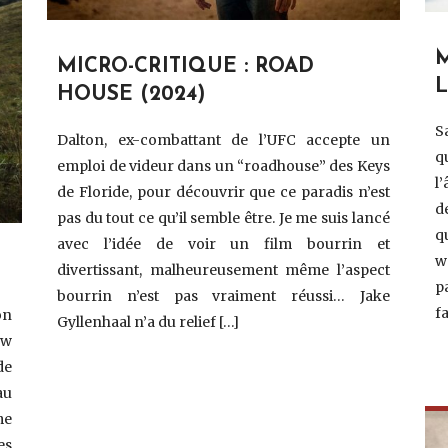
M
MICRO-CRITIQUE : ROAD
HOUSE (2024)
S
Dalton, ex-combattant de l’UFC accepte un
q
emploi de videur dans un “roadhouse” des Keys
l
de Floride, pour découvrir que ce paradis n’est
d
pas du tout ce qu’il semble être. Je me suis lancé
q
avec l’idée de voir un film bourrin et
w
divertissant, malheureusement même l’aspect
p
bourrin n’est pas vraiment réussi… Jake
f
on
Gyllenhaal n’a du relief […]
ow
de
au
me
es