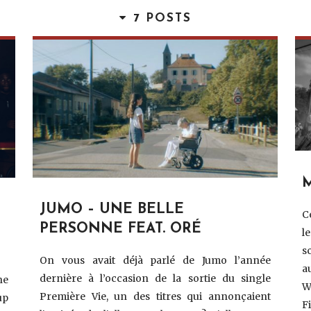
7 POSTS
M
JUMO – UNE BELLE
C
PERSONNE FEAT. ORÉ
l
s
On vous avait déjà parlé de Jumo l’année
a
dernière à l’occasion de la sortie du single
ne
W
Première Vie, un des titres qui annonçaient
up
F