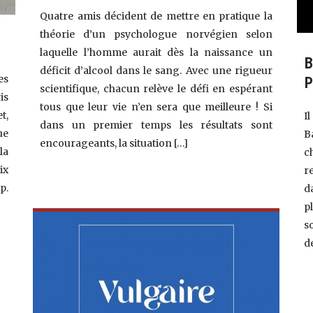
Quatre amis décident de mettre en pratique la
théorie d’un psychologue norvégien selon
laquelle l’homme aurait dès la naissance un
déficit d’alcool dans le sang. Avec une rigueur
es
scientifique, chacun relève le défi en espérant
is
tous que leur vie n’en sera que meilleure ! Si
t,
I
dans un premier temps les résultats sont
ue
B
encourageants, la situation […]
la
c
ix
r
p.
d
p
s
d