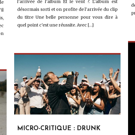
l’arrivée de l’album Et le vent ?. L’album est
le
d
désormais sorti et on profite de l’arrivée du clip
il
p
du titre Une belle personne pour vous dire à
s,
quel point c’est une réussite. Avec […]
ec
on
MICRO-CRITIQUE : DRUNK