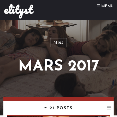
elityst
Skip to content
MENU
Mois
MARS 2017
21 POSTS