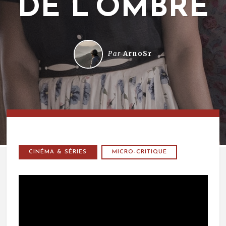
DE L’OMBRE
Par
ArnoSr
CINÉMA & SÉRIES
MICRO-CRITIQUE