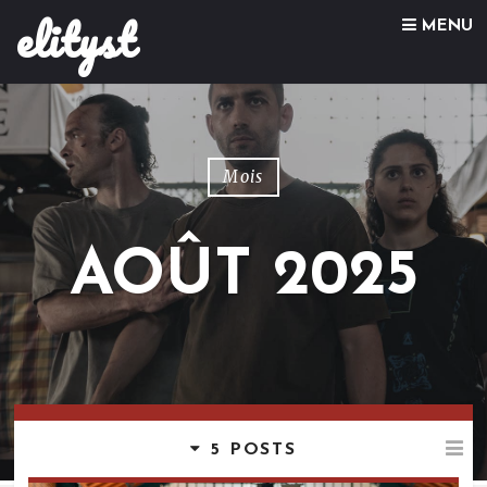
elityst
Skip to content
MENU
Mois
AOÛT 2025
5 POSTS