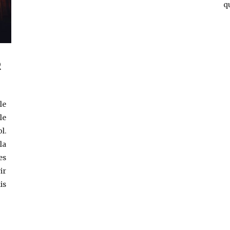
q
R
le
le
l.
la
es
ir
is