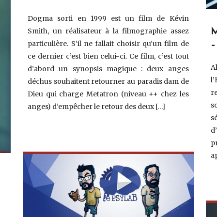
Dogma sorti en 1999 est un film de Kévin
Smith, un réalisateur à la filmographie assez
M
particulière. S’il ne fallait choisir qu’un film de
–
ce dernier c’est bien celui-ci. Ce film, c’est tout
A
d’abord un synopsis magique : deux anges
l
déchus souhaitent retourner au paradis dam de
r
Dieu qui charge Metatron (niveau ++ chez les
s
anges) d’empêcher le retour des deux […]
s
d
p
a
N