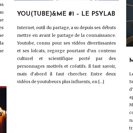
as
au
YOU(TUBE)&ME #1 – LE PSYLAB
ne
Internet, outil du partage, a su depuis ses débuts
es
mettre en avant le partage de la connaissance.
ne
Youtube, connu pour ses vidéos divertissantes
la
et ses lolcats, regorge pourtant d’un contenu
me
culturel et scientifique porté par des
M
personnages motivés et créatifs. Il faut savoir,
L
mais d’abord il faut chercher. Entre deux
S
vidéos de youtubeurs plus influents, on […]
d
a
M
c
n
t