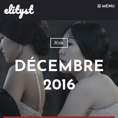
elityst
Skip to content
MENU
Mois
DÉCEMBRE
2016