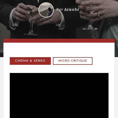
Par
ArnoSr
CINÉMA & SÉRIES
MICRO-CRITIQUE