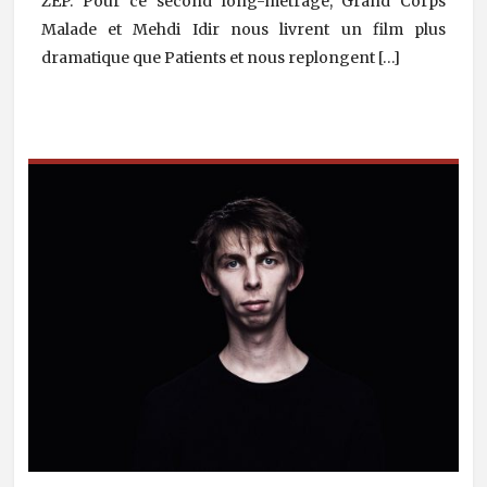
ZEP. Pour ce second long-métrage, Grand Corps
Malade et Mehdi Idir nous livrent un film plus
dramatique que Patients et nous replongent […]