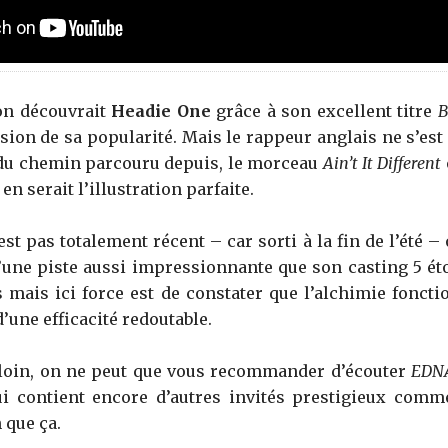
 on découvrait
Headie One
grâce à son excellent titre
B
sion de sa popularité. Mais le rappeur anglais ne s’est p
 du chemin parcouru depuis, le morceau
Ain’t It Different
en serait l’illustration parfaite.
est pas totalement récent – car sorti à la fin de l’été –
d’une piste aussi impressionnante que son casting 5 éto
es mais ici force est de constater que l’alchimie foncti
d’une efficacité redoutable.
s loin, on ne peut que vous recommander d’écouter
EDN
i contient encore d’autres invités prestigieux com
n que ça.