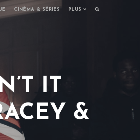
UE
CINÉMA & SÉRIES
PLUS
’T IT
TRACEY &