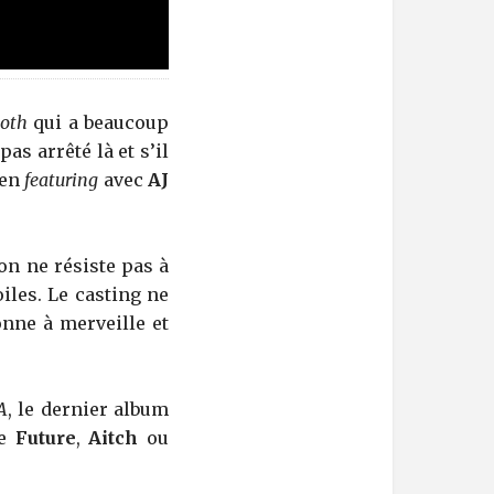
oth
qui a beaucoup
as arrêté là et s’il
en
featuring
avec
AJ
 on ne résiste pas à
iles. Le casting ne
onne à merveille et
A
, le dernier album
me
Future
,
Aitch
ou