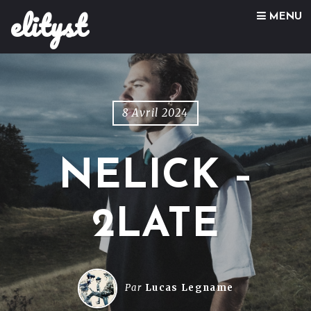
elityst
Skip to content
MENU
8 Avril 2024
NELICK –
2LATE
Par
Lucas Legname