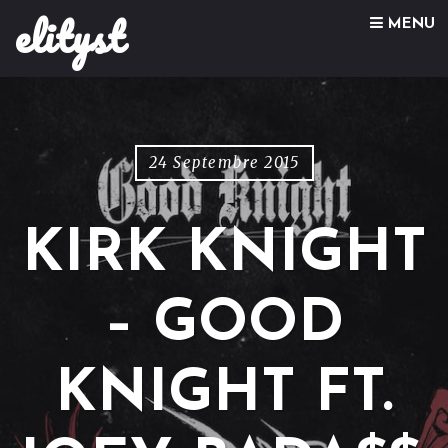
elityst
Skip to content
MENU
24 Septembre 2015
KIRK KNIGHT
– GOOD
KNIGHT FT.