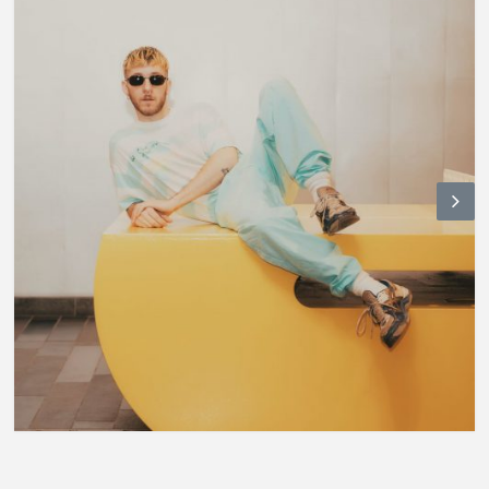
N
ex
t