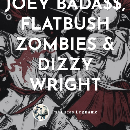
JOEY BADA$$,
FLATBUSH
ZOMBIES &
DIZZY
WRIGHT
Par
Lucas Legname