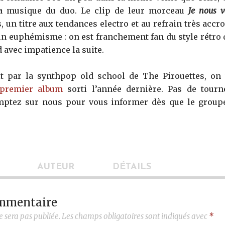
la musique du duo. Le clip de leur morceau
Je nous v
 un titre aux tendances electro et au refrain très accro
un euphémisme : on est franchement fan du style rétro
 avec impatience la suite.
it par la synthpop old school de The Pirouettes, 
 premier album
sorti l’année dernière. Pas de tour
ptez sur nous pour vous informer dès que le groupe
AUTEUR
DÉTAILS
ommentaire
e sera pas publiée.
Les champs obligatoires sont indiqués avec
*