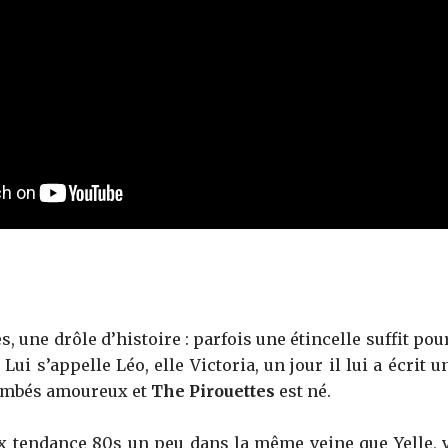
s, une drôle d’histoire : parfois une étincelle suffit p
 Lui s’appelle Léo, elle Victoria, un jour il lui a écrit
tombés amoureux et
The Pirouettes
est né.
x tendance 80s un peu dans la même veine que Yelle, 