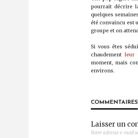
pourrait décrire 
quelques semaines,
été convaincu est 
groupe et on attend
Si vous êtes sédu
chaudement
leur
moment, mais com
environs.
COMMENTAIRES
Laisser un c
Votre adresse e-mail n