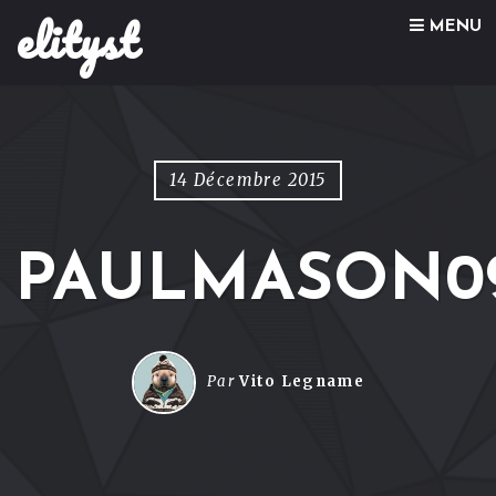
elityst
Skip to content
MENU
14 Décembre 2015
PAULMASON0
Par
Vito Legname