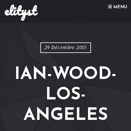
elityst
Skip to content
MENU
29 Décembre 2015
IAN-WOOD-
LOS-
ANGELES