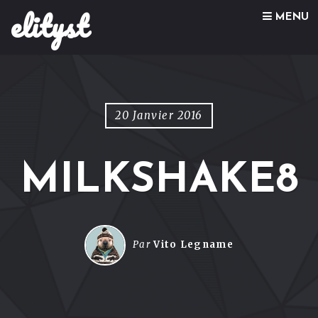
elityst
Skip to content
MENU
20 Janvier 2016
MILKSHAKE8
Par
Vito Legname