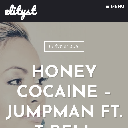
elityst
Skip to content
MENU
3 Février 2016
HONEY
COCAINE –
JUMPMAN FT.