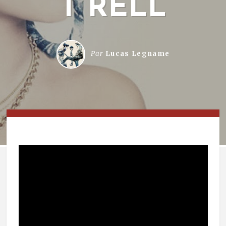
T RELL
Par
Lucas Legname