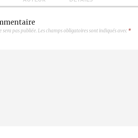
AUTEUR
DÉTAILS
ommentaire
e sera pas publiée.
Les champs obligatoires sont indiqués avec
*