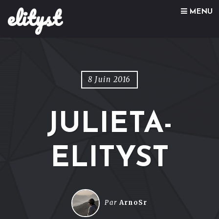
elityst
Skip to content
MENU
8 Juin 2016
JULIETA-
ELITYST
Par
ArnoSr