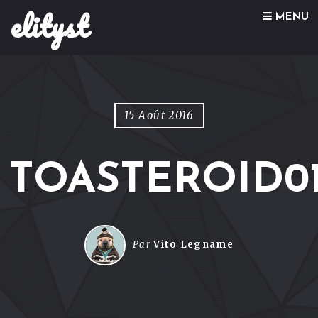
elityst
Skip to content
MENU
15 Août 2016
TOASTEROID0
Par
Vito Legname