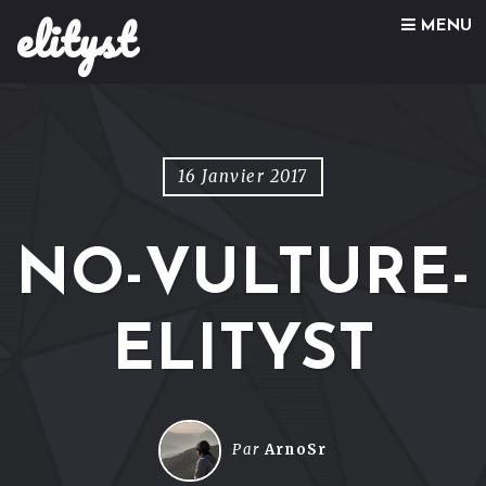
elityst
Skip to content
MENU
16 Janvier 2017
NO-VULTURE-
ELITYST
Par
ArnoSr