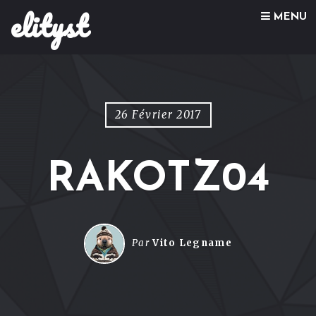
elityst
Skip to content
MENU
26 Février 2017
RAKOTZ04
Par
Vito Legname