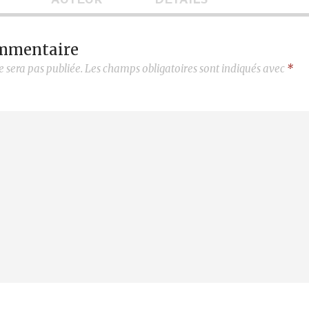
AUTEUR
DÉTAILS
ommentaire
e sera pas publiée.
Les champs obligatoires sont indiqués avec
*