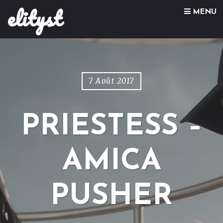
elityst
Skip to content
MENU
7 Août 2017
PRIESTESS –
AMICA
PUSHER