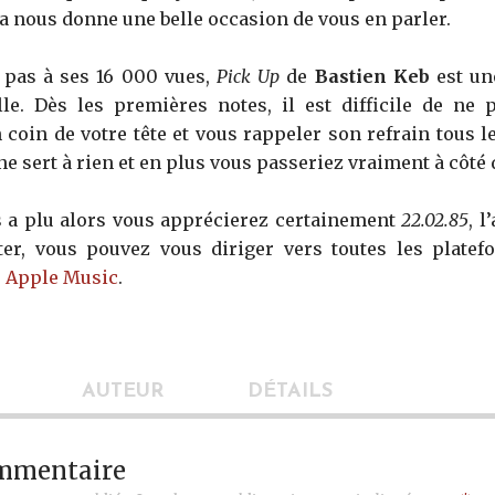
ça nous donne une belle occasion de vous en parler.
z pas à ses 16 000 vues,
Pick Up
de
Bastien Keb
est une
le. Dès les premières notes, il est difficile de ne p
 coin de votre tête et vous rappeler son refrain tous l
 ne sert à rien et en plus vous passeriez vraiment à côté d
s a plu alors vous apprécierez certainement
22.02.85
, l
uter, vous pouvez vous diriger vers toutes les plate
e
Apple Music
.
AUTEUR
DÉTAILS
ommentaire