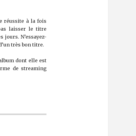
 réussite à la fois
as laisser le titre
es jours. N’essayez-
’un très bon titre.
’album dont elle est
forme de streaming