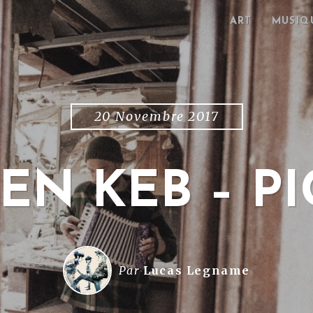
ART
MUSIQ
20 Novembre 2017
EN KEB – P
Par
Lucas Legname