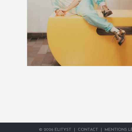
©
2026
ELITYST
|
CONTACT
|
MENTIONS L