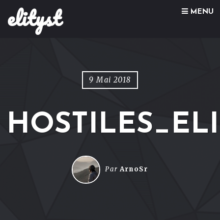
elityst
Skip to content
MENU
9 Mai 2018
HOSTILES_ELI
Par
ArnoSr