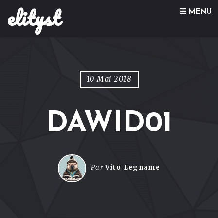
elityst
Skip to content
MENU
10 Mai 2018
DAWID01
Par
Vito Legname