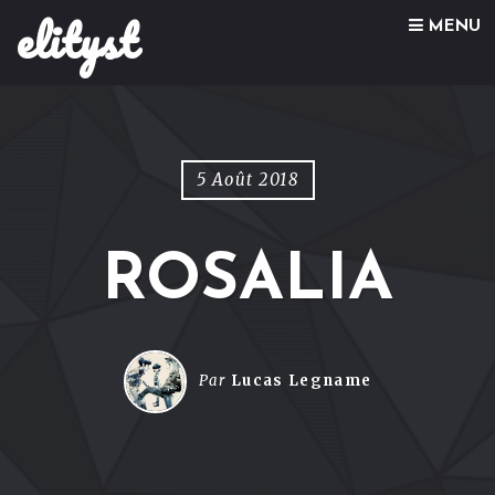
elityst
Skip to content
MENU
5 Août 2018
ROSALIA
Par
Lucas Legname