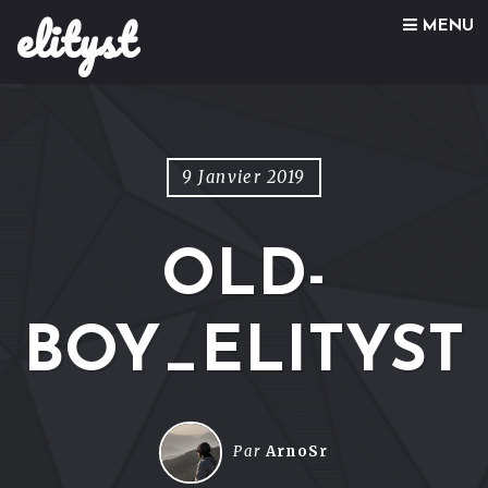
elityst
Skip to content
MENU
9 Janvier 2019
OLD-
BOY_ELITYST
Par
ArnoSr