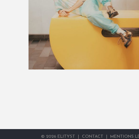
©
2026
ELITYST
|
CONTACT
|
MENTIONS L