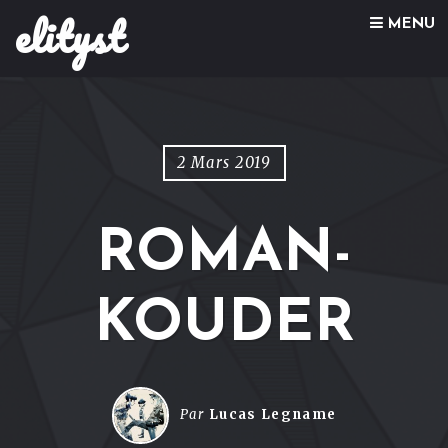
elityst
Skip to content
MENU
2 Mars 2019
ROMAN-
KOUDER
Par
Lucas Legname