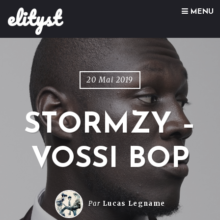
elityst
Skip to content
MENU
20 Mai 2019
STORMZY –
VOSSI BOP
Par
Lucas Legname