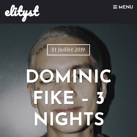
elityst
Skip to content
MENU
31 Juillet 2019
DOMINIC
FIKE – 3
NIGHTS