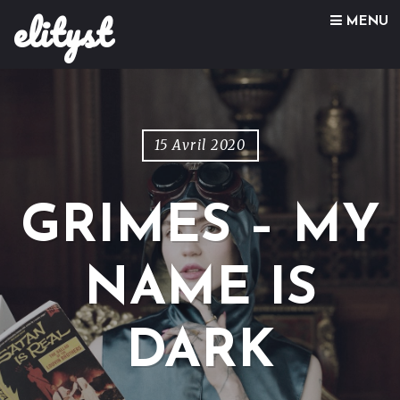
elityst
Skip to content
MENU
15 Avril 2020
GRIMES – MY
NAME IS
DARK