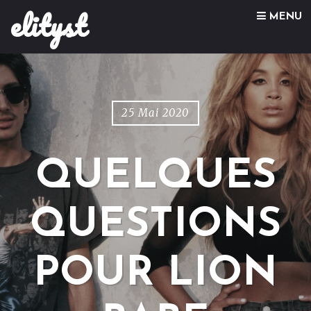
elityst
Skip to content
MENU
25 Mai 2020
QUELQUES
QUESTIONS
POUR LION