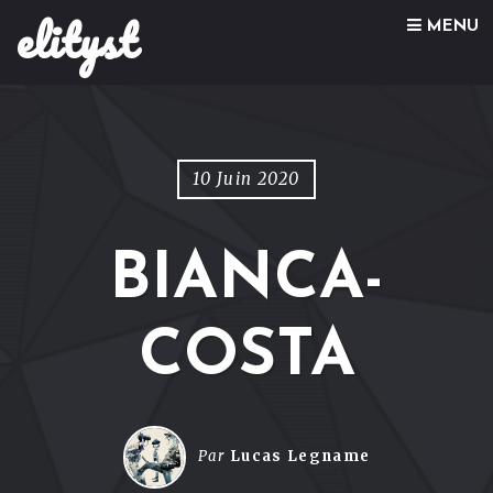
elityst
Skip to content
MENU
10 Juin 2020
BIANCA-
COSTA
Par
Lucas Legname