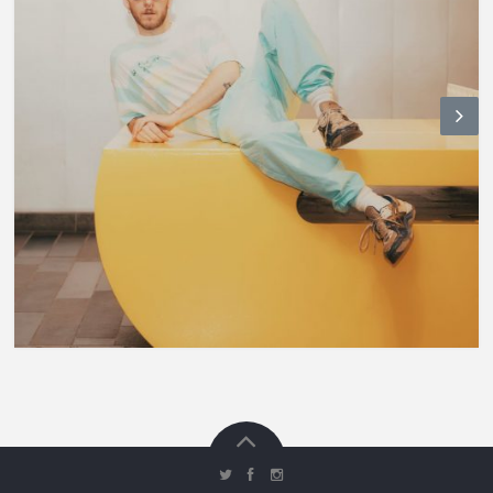
N
ex
t