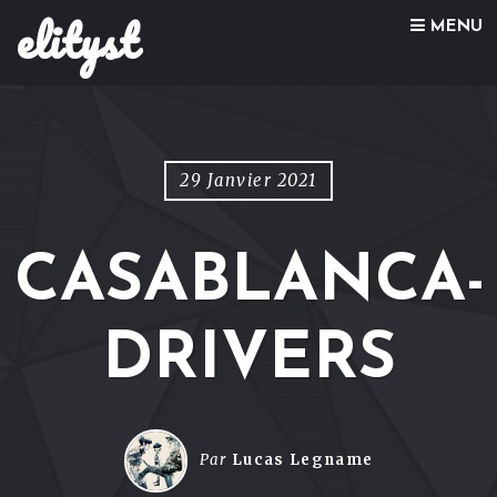
elityst
Skip to content
MENU
29 Janvier 2021
CASABLANCA-
DRIVERS
Par
Lucas Legname