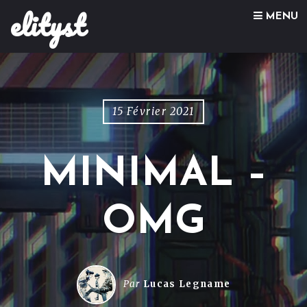
elityst
Skip to content
MENU
15 Février 2021
MINIMAL –
OMG
Par
Lucas Legname