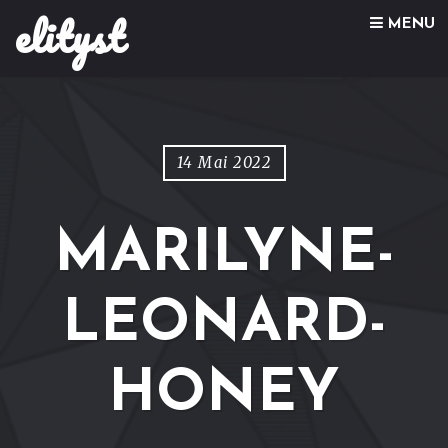
elityst
Skip to content
MENU
14 Mai 2022
MARILYNE-
LEONARD-
HONEY