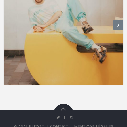
N
ex
t
©
2026
ELITYST
|
CONTACT
|
MENTIONS LÉGALES