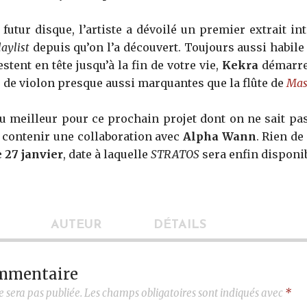
futur disque, l’artiste a dévoilé un premier extrait in
laylist
depuis qu’on l’a découvert. Toujours aussi habil
stent en tête jusqu’à la fin de votre vie,
Kekra
démarre
 de violon presque aussi marquantes que la flûte de
Mas
u meilleur pour ce prochain projet dont on ne sait pa
it contenir une collaboration avec
Alpha Wann
. Rien de
 27 janvier
, date à laquelle
STRATOS
sera enfin disponib
AUTEUR
DÉTAILS
ommentaire
e sera pas publiée.
Les champs obligatoires sont indiqués avec
*