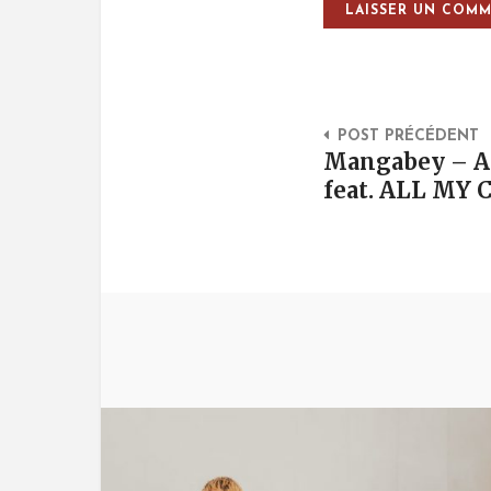
Post Na
POST PRÉCÉDENT
Mangabey – At
feat. ALL MY 