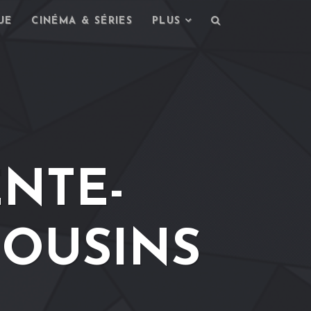
UE
CINÉMA & SÉRIES
PLUS
NTE-
COUSINS