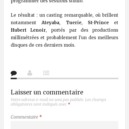
programmer des sessions studio.
Le résultat : un casting remarquable, où brillent
notamment
Ateyaba
,
Tuerie
,
St-Prince
et
Hubert Lenoir
, portés par des productions
millimétrées et probablement l’un des meilleurs
disques de ces derniers mois.
Laisser un commentaire
Votre adresse e-mail ne sera pas publiée.
Les champs
obligatoires sont indiqués avec
*
Commentaire
*