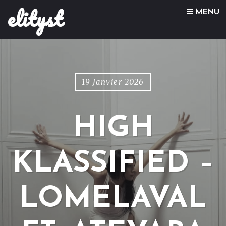
elityst
Skip to content
MENU
19 Janvier 2026
HIGH
KLASSIFIED –
LOMELAVAL