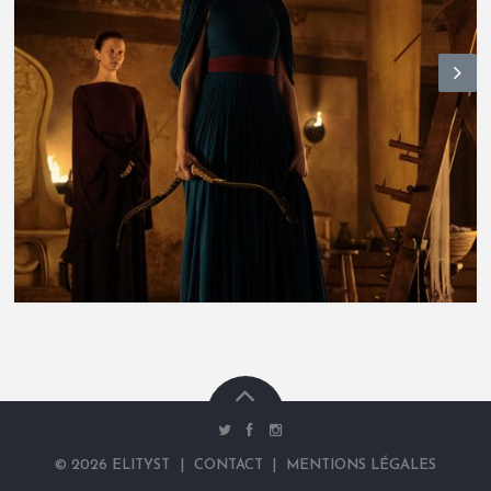
N
ex
t
©
2026
ELITYST
|
CONTACT
|
MENTIONS LÉGALES