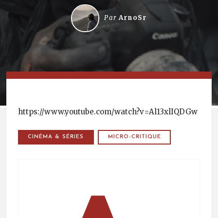
Par
ArnoSr
https://www.youtube.com/watch?v=Al13xlIQDGw
CINÉMA & SÉRIES
MICRO-CRITIQUE