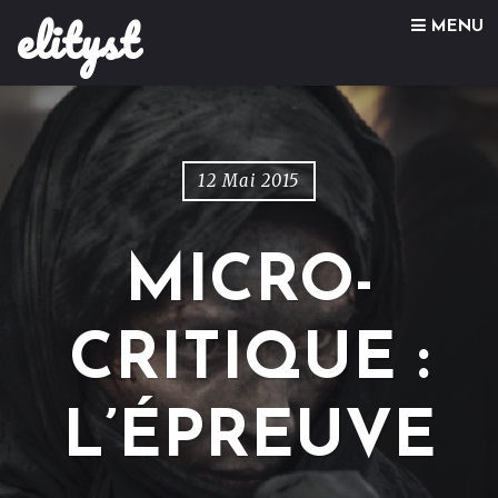
elityst
Skip to content
MENU
12 Mai 2015
MICRO-
CRITIQUE :
L’ÉPREUVE