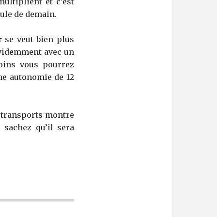
ltiplient et c’est
cule de demain.
r
se veut bien plus
 évidemment avec un
moins vous pourrez
une autonomie de 12
e transports montre
 sachez qu’il sera