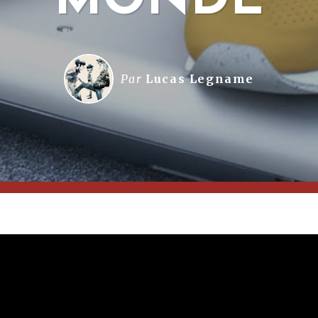
MONDE
Par
Lucas Legname