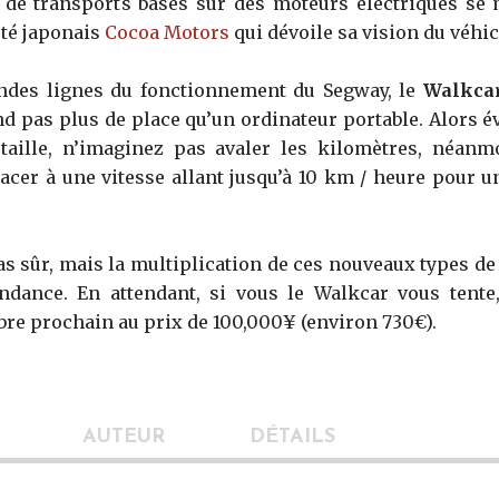
de transports basés sur des moteurs électriques se mu
été japonais
Cocoa Motors
qui dévoile sa vision du véhi
ndes lignes du fonctionnement du Segway, le
Walkca
nd pas plus de place qu’un ordinateur portable. Alors
 taille, n’imaginez pas avaler les kilomètres, néan
acer à une vitesse allant jusqu’à 10 km / heure pour 
as sûr, mais la multiplication de ces nouveaux types d
ndance. En attendant, si vous le Walkcar vous tente,
bre prochain au prix de 100,000¥ (environ 730€).
AUTEUR
DÉTAILS