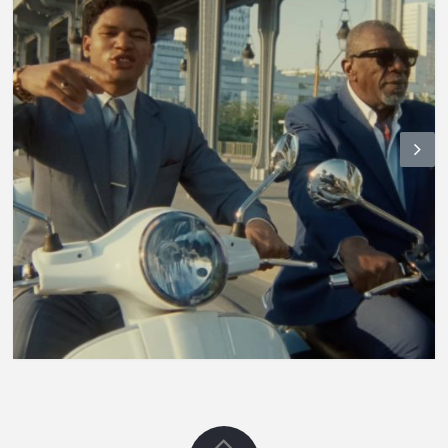
N
ex
t