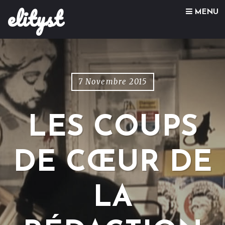
elityst
Skip to content
MENU
7 Novembre 2015
LES COUPS
DE CŒUR DE
LA